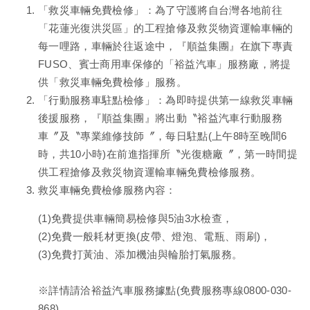
「救災車輛免費檢修」：為了守護將自台灣各地前往
「花蓮光復洪災區」的工程搶修及救災物資運輸車輛的
每一哩路，車輛於往返途中，『順益集團』在旗下專責
FUSO、賓士商用車保修的「裕益汽車」服務廠，將提
供「救災車輛免費檢修」服務。
「行動服務車駐點檢修」：為即時提供第一線救災車輛
後援服務，『順益集團』將出動〝裕益汽車行動服務
車〞及〝專業維修技師〞，每日駐點(上午8時至晚間6
時，共10小時)在前進指揮所〝光復糖廠〞，第一時間提
供工程搶修及救災物資運輸車輛免費檢修服務。
救災車輛免費檢修服務內容：
(1)免費提供車輛簡易檢修與5油3水檢查，
(2)免費一般耗材更換(皮帶、燈泡、電瓶、雨刷)，
(3)免費打黃油、添加機油與輪胎打氣服務。
※詳情請洽裕益汽車服務據點(免費服務專線0800-030-
868)。