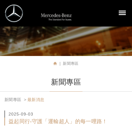
裕益汽車股份有限公司
M
新聞專區
首頁
新聞專區
新聞專區
最新消息
2025-09-03
益起同行‧守護「運輸超人」的每一哩路！